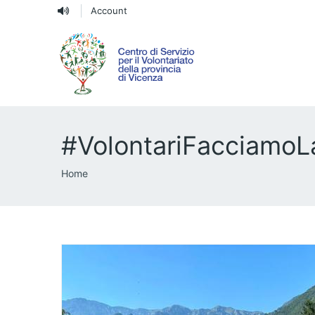
Account
#VolontariFacciamoL
Briciole
Home
di
pane