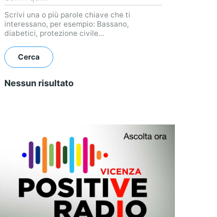
Scrivi una o più parole chiave che ti
interessano, per esempio: Bassano,
diabetici, protezione civile...
Nessun risultato