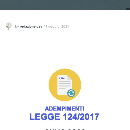
by
redazione csv
,
11 maggio, 2021