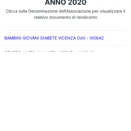
ANNO 2020
Clicca sulla Denominazione dell'Associazione per visualizzare il
relativo documento di rendiconto
BAMBINI GIOVANI DIABETE VICENZA OdV - VI0642
CENTRO AIUTO ALLA VITA VICENZA - VI0046
LA SOLIDARIETÀ - VI0431
PROTEZIONE CIVILE AIB BASSANO DEL GRAPPA ODV - VI0611
SPAZIO APERTO ONLUS APS - PSVI159