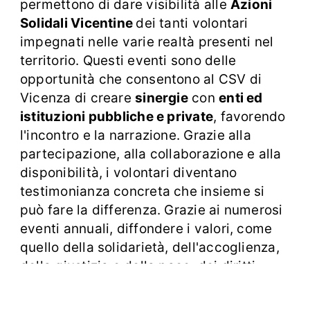
permettono di dare visibilità alle
Azioni
Solidali Vicentine
dei tanti volontari
impegnati nelle varie realtà presenti nel
territorio. Questi eventi sono delle
opportunità che consentono al CSV di
Vicenza di creare
sinergie
con
enti ed
istituzioni pubbliche e private
, favorendo
l'incontro e la narrazione. Grazie alla
partecipazione, alla collaborazione e alla
disponibilità, i volontari diventano
testimonianza concreta che insieme si
può fare la differenza. Grazie ai numerosi
eventi annuali, diffondere i valori, come
quello della solidarietà, dell'accoglienza,
della giustizia e della pace, dei diritti
umani, del dialogo e della legalità,
permette di raggiungere i giovani e,