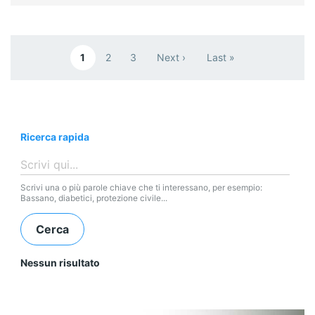
Paginazione
1
2
3
Next ›
Last »
Pagina attuale
Page
Page
Pagina successiva
Ultima pagina
Ricerca rapida
Scrivi una o più parole chiave che ti interessano, per esempio:
Bassano, diabetici, protezione civile...
Nessun risultato