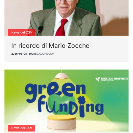
News del CSV
In ricordo di Mario Zocche
2026-06-28
,
DA
REDAZIONE CSV
News del CSV