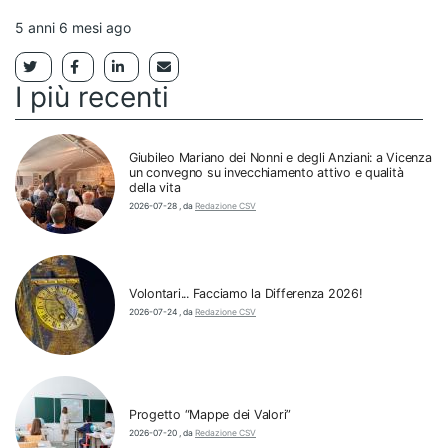
5 anni 6 mesi ago
I più recenti
Giubileo Mariano dei Nonni e degli Anziani: a Vicenza
un convegno su invecchiamento attivo e qualità
della vita
2026-07-28
,
da
Redazione CSV
Volontari... Facciamo la Differenza 2026!
2026-07-24
,
da
Redazione CSV
Progetto “Mappe dei Valori”
2026-07-20
,
da
Redazione CSV