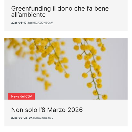
Greenfunding il dono che fa bene
all’ambiente
2026-05-12
,
DA
REDAZIONE CSV
News del CSV
Non solo l’8 Marzo 2026
2026-03-02
,
DA
REDAZIONE CSV