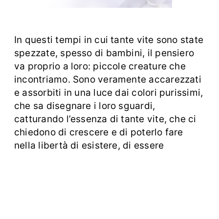
In questi tempi in cui tante vite sono state
spezzate, spesso di bambini, il pensiero
va proprio a loro: piccole creature che
incontriamo. Sono veramente accarezzati
e assorbiti in una luce dai colori purissimi,
che sa disegnare i loro sguardi,
catturando l’essenza di tante vite, che ci
chiedono di crescere e di poterlo fare
nella libertà di esistere, di essere
accompagnati per un periodo e poi di
poter spiccare il volo… ma
noi siamo
distratti, abbiamo a cuore altre logiche,
che non appartengono ad un cuore
umano attento e sensibile, desideroso di