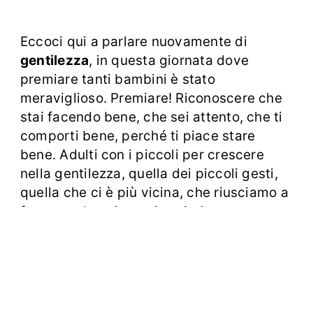
Eccoci qui a parlare nuovamente di
gentilezza
, in questa giornata dove
premiare tanti bambini è stato
meraviglioso. Premiare! Riconoscere che
stai facendo bene, che sei attento, che ti
comporti bene, perché ti piace stare
bene. Adulti con i piccoli per crescere
nella gentilezza, quella dei piccoli gesti,
quella che ci è più vicina, che riusciamo a
fermare, descrivere, interiorizzare, ma
soprattutto vivere.
Che giornata! Com’è
bello riprendersi il senso e il gusto delle
piccole cose “una coccola” del giorno…
non è sprecato, è dono.