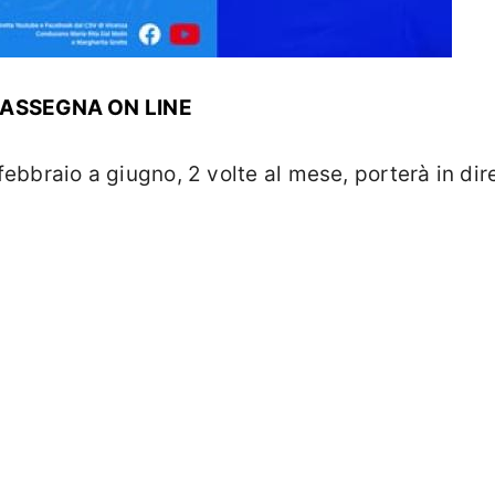
 RASSEGNA ON LINE
ebbraio a giugno, 2 volte al mese, porterà in dire
 con personalità di caratura nazionale.
19.10
in #livestreaming, primo incontro su
Il “pote
 la Giornalista
Margherita Grotto
sulle responsab
sanese
e
Vivian Darlene Grillo
, cantautori e canta
 tematica di apertura di questa rassegna, appunta
la nostra pagina
facebook
mercoledì 1 febbraio 
 nostro blog