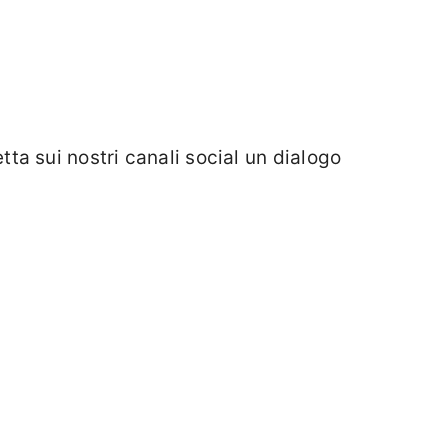
tta sui nostri canali social un dialogo
re” della musica
. A dialogare con il
ilità e l’impegno del linguaggio
nti.
mento con “Il potere della musica” in
2022 – ore 18.30.