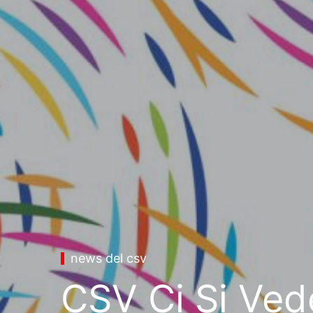
news del csv
CSV Ci Si Vede