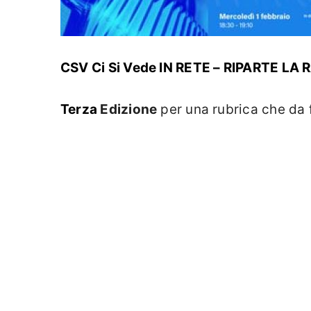
CSV Ci Si Vede IN RETE – RIPARTE LA
Terza
Edizione
per una rubrica che da f
su tematiche di interesse “trasversale”
Mercoledì 1 febbraio, dalle 18.30 alle 
Direttore del CSV
Maria Rita Dal Molin
e
sonoro nella vita, ci saranno
Luca Bas
Eccoci, dunque, con i primi ospiti e la
diretta sul nostro canale
youtube
e sul
Eccovi un’anticipazione pubblicata nel