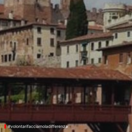
#volontarifacciamoladifferenza