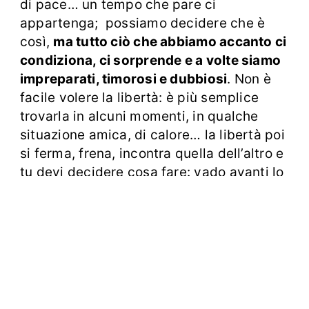
di pace… un tempo che pare ci
appartenga; possiamo decidere che è
così,
ma tutto ciò che abbiamo accanto ci
condiziona, ci sorprende e a volte siamo
impreparati, timorosi e dubbiosi
. Non è
facile volere la libertà: è più semplice
trovarla in alcuni momenti, in qualche
situazione amica, di calore… la libertà poi
si ferma, frena, incontra quella dell’altro e
tu devi decidere cosa fare: vado avanti lo
stesso, non curante, o mi preoccupo della
libertà degli altri? Impongo le mie idee,
pretendo, fino a farci male, a cancellare
l’amore per trasformare il tutto, governati
da un odio inspiegabile, di possesso, di
violenza, disumano e insaziabile. Non c’è
definizione per descrivere tutto questo…