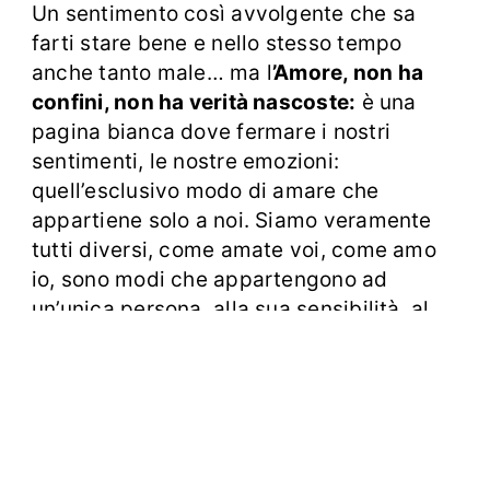
Un sentimento così avvolgente che sa
farti stare bene e nello stesso tempo
anche tanto male… ma l
’Amore, non ha
confini, non ha verità nascoste:
è una
pagina bianca dove fermare i nostri
sentimenti, le nostre emozioni:
quell’esclusivo modo di amare che
appartiene solo a noi. Siamo veramente
tutti diversi, come amate voi, come amo
io, sono modi che appartengono ad
un’unica persona, alla sua sensibilità, al
valore che diamo e dove decidiamo di far
stare questo sentimento d’AMORE nel
nostro cuore.
L’Amore non si proclama!
L’Amore si dimostra, anche nelle piccole
cose.