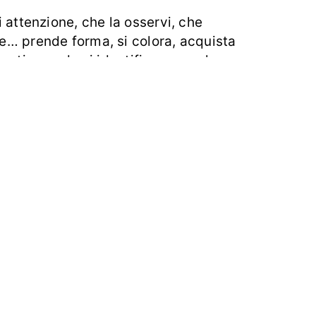
i attenzione, che la osservi, che
e… prende forma, si colora, acquista
anti quando si identificano con le
bia un suo perché, la sua ragione di
 alle sfumature, come fosse una
re persone.
Dare un nome è riconoscere
tivo