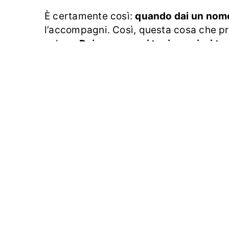
È certamente così:
quando dai un nome 
l’accompagni. Così, questa cosa che pr
valore.
Dai un nome ai tuoi sogni, ai tuo
persone e sono oggetto di dono e di con
esistere.
Cerca di essere l’architetto d
creatura
. Il nome che darai a volte sar
l’importanza della cosa e, di conseguen
Maria Rita Dal Molin con lo Staff e i Co
Tags
#2026
#VolontariFacciamoLaDiffe