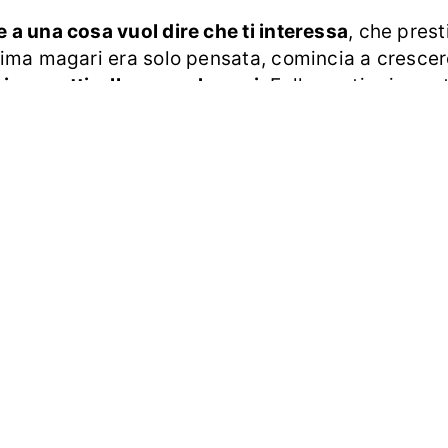
a una cosa vuol dire che ti interessa
, che prest
ima magari era solo pensata, comincia a crescer
i progetti, alle cose che ami.
Falle sentire import
divisione. Fai in modo che, quando crei, tutto ab
ella tua anima, badando con cura ai particolari,
à collegato a te, altre volte coinvolgerà tante alt
za, permetterle di iniziare a crescere.
llaboratori del CSV di Vicenza e il Consiglio Diret
renza