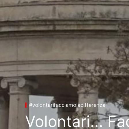
#volontarifacciamoladifferenza
Volontari... F