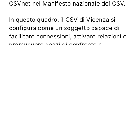
CSVnet nel Manifesto nazionale dei CSV.
In questo quadro, il CSV di Vicenza si
configura come un soggetto capace di
facilitare connessioni, attivare relazioni e
promuovere spazi di confronto e
collaborazione tra volontariato, istituzioni
e comunità locale.
Il convegno rappresenta un’importante
occasione per valorizzare il lavoro dei
tavoli di programmazione, strumenti
concreti di co-programmazione e co-
progettazione che stanno generando
risposte più efficaci e condivise ai bisogni
del territorio.